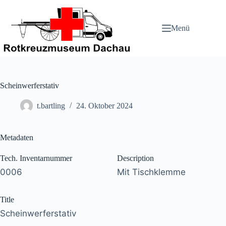
Zum
Inhalt
springen
Menü
Scheinwerferstativ
t.bartling
24. Oktober 2024
Metadaten
Tech. Inventarnummer
Description
0006
Mit Tischklemme
Title
Scheinwerferstativ